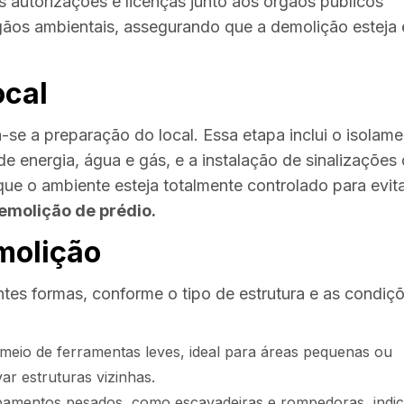
s autorizações e licenças junto aos órgãos públicos
gãos ambientais, assegurando que a demolição esteja
ocal
-se a preparação do local. Essa etapa inclui o isolam
e energia, água e gás, e a instalação de sinalizações
que o ambiente esteja totalmente controlado para evit
emolição de prédio.
molição
tes formas, conforme o tipo de estrutura e as condiç
meio de ferramentas leves, ideal para áreas pequenas ou
r estruturas vizinhas.
ipamentos pesados, como escavadeiras e rompedoras, indi