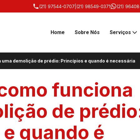
(21) 97544-0707
|
(21) 98549-0371
(21) 96408
Home
Sobre Nós
Serviços
 uma demolição de prédio: Princípios e quando é necessária
 como funciona
ição de prédio
s e quando é