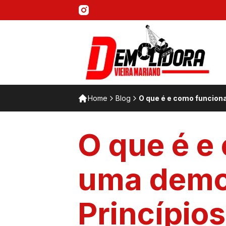
Home
Blog
O que é e como funciona
O que é e
uma demol
Princípio