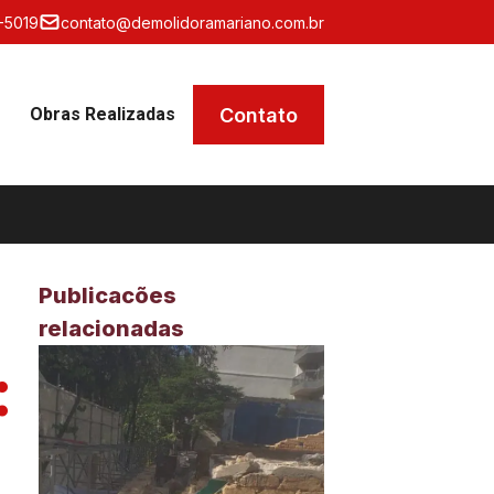
-5019
contato@demolidoramariano.com.br
Contato
Obras Realizadas
Publicacões
relacionadas
: