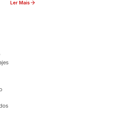
Ler Mais
e
ajes
o
ados