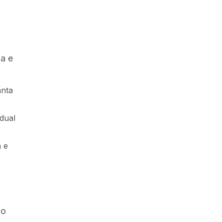
ia e
anta
dual
a e
ão