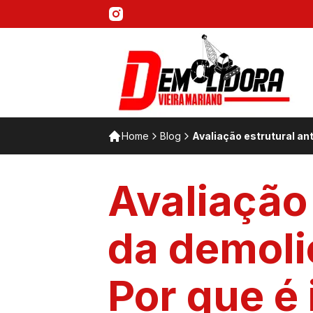
Home
Blog
Avaliação estrutural an
Avaliação
da demoli
Por que é