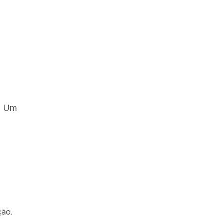
o. Um
ção.