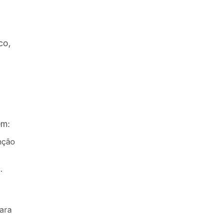
co,
em:
nção
.
.
ara