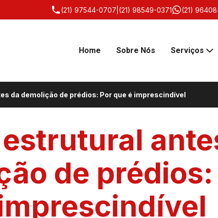
(21) 97544-0707
|
(21) 98549-0371
(21) 96408
Home
Sobre Nós
Serviços
tes da demolição de prédios: Por que é imprescindível
 estrutural ante
ção de prédios:
 imprescindível