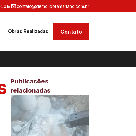
-5019
contato@demolidoramariano.com.br
Contato
Obras Realizadas
s
Publicacões
relacionadas