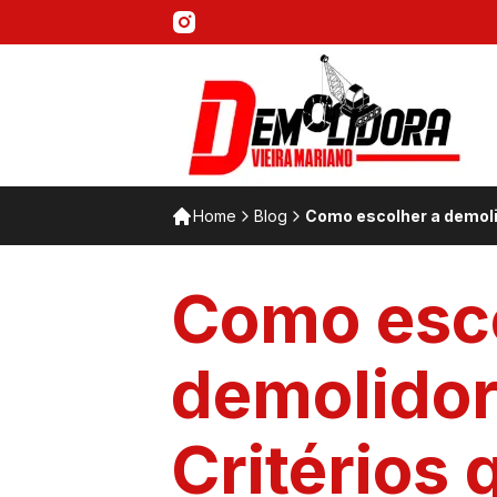
Home
Blog
Como escolher a demolid
Como esco
demolidor
Critérios