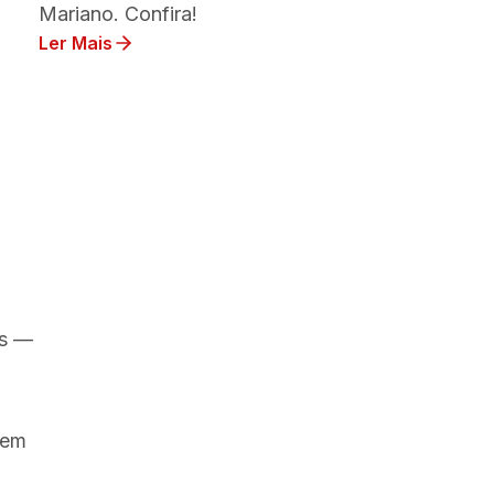
Mariano. Confira!
Ler Mais
o
as —
sem