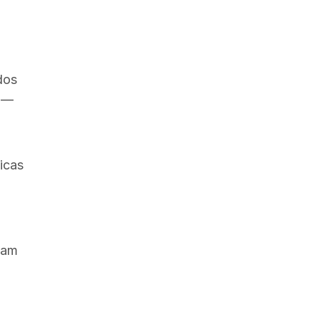
dos
o —
icas
tam