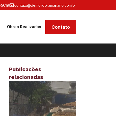
-5019
contato@demolidoramariano.com.br
Contato
Obras Realizadas
Publicacões
relacionadas