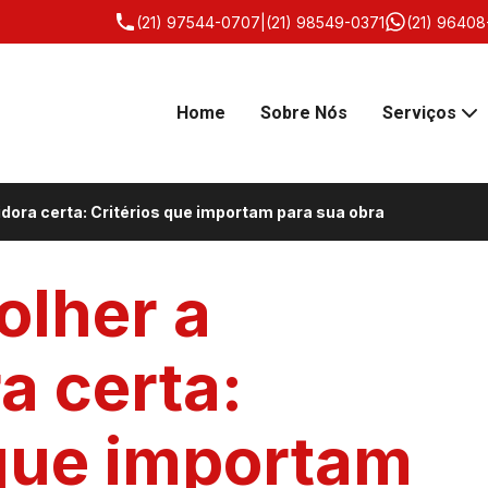
(21) 97544-0707
|
(21) 98549-0371
(21) 96408
Home
Sobre Nós
Serviços
ora certa: Critérios que importam para sua obra
lher a
a certa:
 que importam