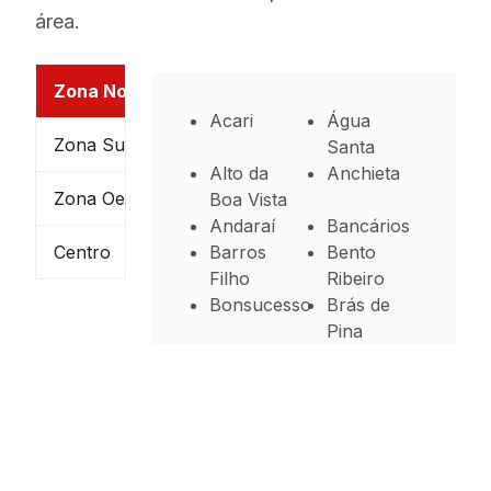
área.
Zona Norte
Acari
Água
Zona Sul
Santa
Alto da
Anchieta
Zona Oeste
Boa Vista
Andaraí
Bancários
Centro
Barros
Bento
Filho
Ribeiro
Bonsucesso
Brás de
Pina
Cachambi
Cacuia
Campinho
Cascadura
Cavalcanti
Cidade
Universitária
Cocotá
Coelho
Neto