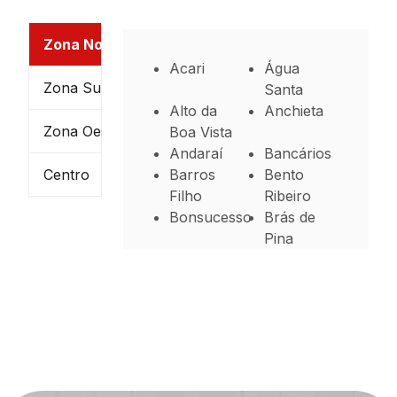
Zona Norte
Acari
Água
Zona Sul
Santa
Alto da
Anchieta
Zona Oeste
Boa Vista
Andaraí
Bancários
Centro
Barros
Bento
Filho
Ribeiro
Bonsucesso
Brás de
Pina
Cachambi
Cacuia
Campinho
Cascadura
Cavalcanti
Cidade
Universitária
Cocotá
Coelho
Neto
Colégio
Complexo