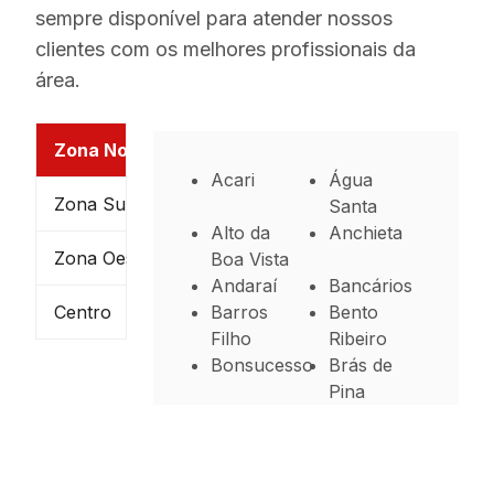
sempre disponível para atender nossos
clientes com os melhores profissionais da
área.
Zona Norte
Acari
Água
Zona Sul
Santa
Alto da
Anchieta
Zona Oeste
Boa Vista
Andaraí
Bancários
Centro
Barros
Bento
Filho
Ribeiro
Bonsucesso
Brás de
Pina
Cachambi
Cacuia
Campinho
Cascadura
Cavalcanti
Cidade