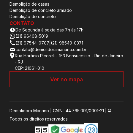
Demolição de casas
Demolição de concreto armado
Demolição de concreto
CONTATO
De Segunda à sexta das 7h às 17h
(21) 96408-5019
|
(21) 97544-0707
(21) 98549-0371
contato@demolidoramariano.com.br
Rua Horácio Picoreli - 153 Bonsucesso - Rio de Janeiro
- RJ
CEP: 21061-010
Ver no mapa
Demolidora Mariano | CNPJ:
44.765.091/0001-21
| ©
Todos os direitos reservados