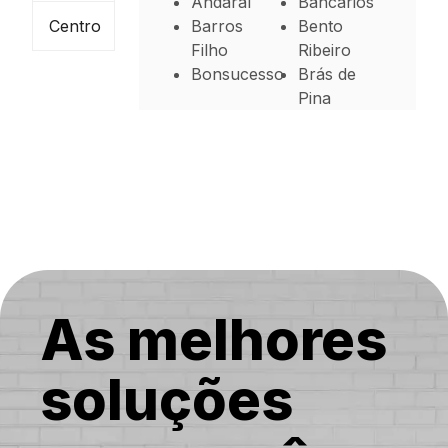
Andaraí
Bancários
Centro
Barros
Bento
Filho
Ribeiro
Bonsucesso
Brás de
Pina
Cachambi
Cacuia
Campinho
Cascadura
Cavalcanti
Cidade
Universitária
Cocotá
Coelho
Neto
Colégio
Complexo
do Alemão
Cordovil
Costa
As melhores
Barros
soluções