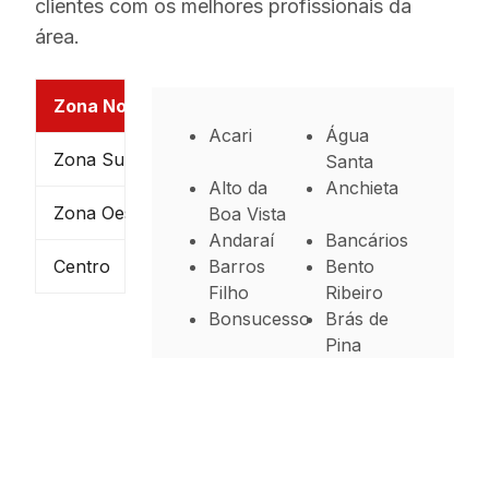
clientes com os melhores profissionais da
área.
Zona Norte
Acari
Água
Zona Sul
Santa
Alto da
Anchieta
Zona Oeste
Boa Vista
Andaraí
Bancários
Centro
Barros
Bento
Filho
Ribeiro
Bonsucesso
Brás de
Pina
Cachambi
Cacuia
Campinho
Cascadura
Cavalcanti
Cidade
Universitária
Cocotá
Coelho