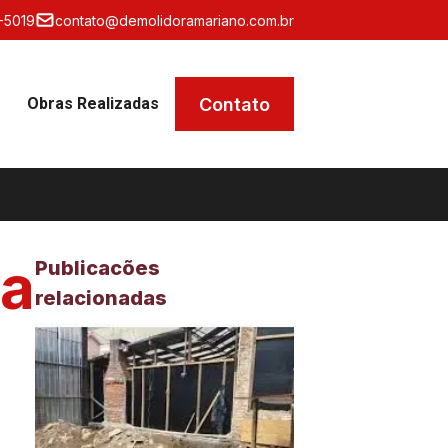
-5019
contato@demolidoramariano.com.br
Contato
Obras Realizadas
da
Publicacões
relacionadas