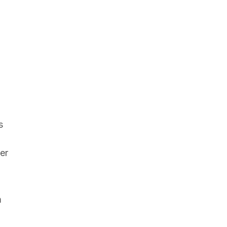
s
er
m