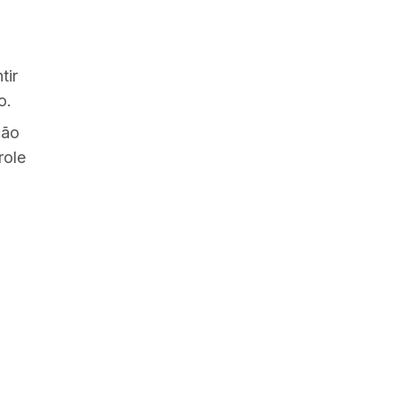
tir
o.
ção
role