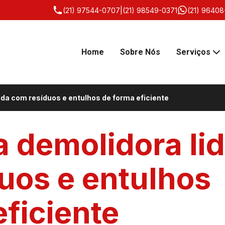
(21) 97544-0707
|
(21) 98549-0371
(21) 96408
Home
Sobre Nós
Serviços
da com resíduos e entulhos de forma eficiente
demolidora li
uos e entulhos
eficiente