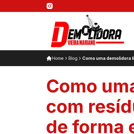
Home
Blog
Como uma demolidora li
Como uma 
com resíd
de forma 